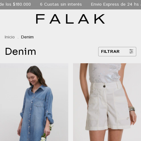
as sin interés
Envio Express de 24 hs a todo CABA
Envio gra
Inicio
.
Denim
Denim
FILTRAR