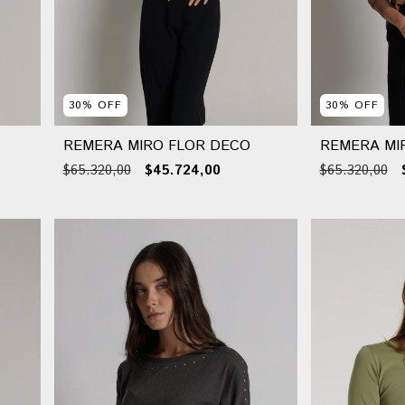
30
%
OFF
30
%
OFF
REMERA MIRO FLOR DECO
REMERA MI
$65.320,00
$45.724,00
$65.320,00