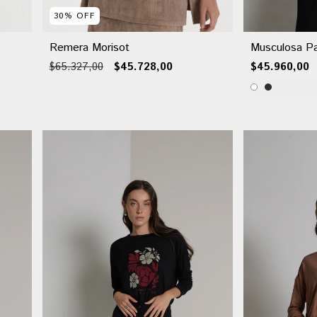
30
%
OFF
Remera Morisot
Musculosa P
$65.327,00
$45.728,00
$45.960,00