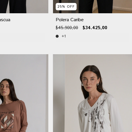
25
%
OFF
ascua
Polera Caribe
$45.900,00
$34.425,00
+1