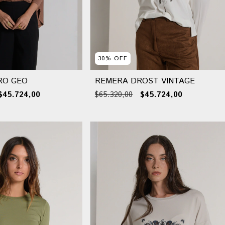
30
%
OFF
RO GEO
REMERA DROST VINTAGE
$45.724,00
$65.320,00
$45.724,00