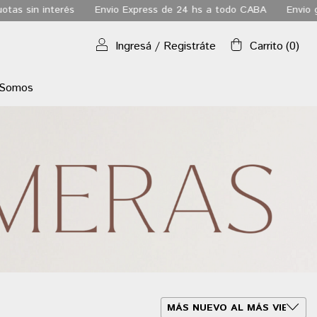
vio Express de 24 hs a todo CABA
Envio gratis a todo el pais a
Ingresá
/
Registráte
Carrito
(
0
)
 Somos