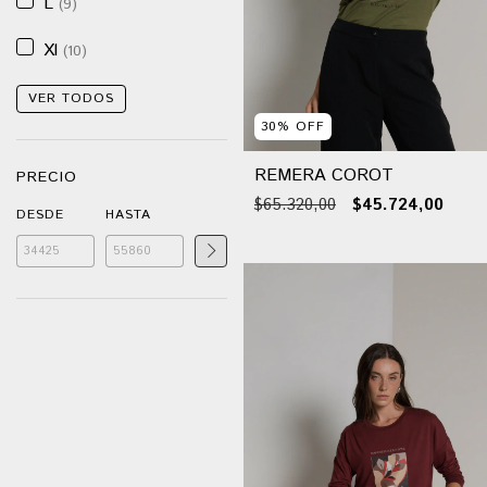
L
(9)
Xl
(10)
VER TODOS
30
%
OFF
REMERA COROT
PRECIO
$65.320,00
$45.724,00
DESDE
HASTA