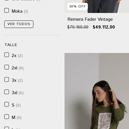
30
%
OFF
Moka
(1)
Remera Fader Vintage
VER TODOS
$70.160,00
$49.112,00
TALLE
2x
(2)
2xl
(9)
3x
(2)
3xl
(5)
S
(2)
M
(9)