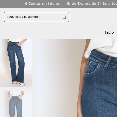
tas sin interés
Envio Express de 24 hs a todo CABA
Envio g
Inicio