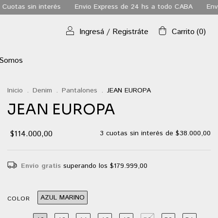
Envio Express de 24 hs a todo CABA
Envio gratis a todo el 
Ingresá
/
Registráte
Carrito
(
0
)
 Somos
Inicio
.
Denim
.
Pantalones
.
JEAN EUROPA
JEAN EUROPA
$114.000,00
3
cuotas sin interés de
$38.000,00
Envío gratis
superando los
$179.999,00
AZUL MARINO
COLOR