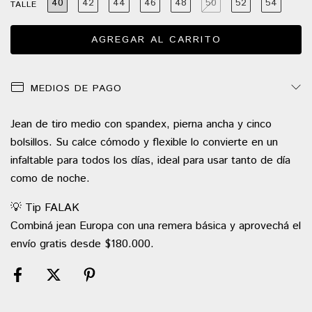
40
42
44
46
48
50
52
54
TALLE
MEDIOS DE PAGO
Jean de tiro medio con spandex, pierna ancha y cinco
bolsillos. Su calce cómodo y flexible lo convierte en un
infaltable para todos los días, ideal para usar tanto de día
como de noche.
💡 Tip FALAK
Combiná jean Europa con una remera básica y aprovechá el
envío gratis desde $180.000.