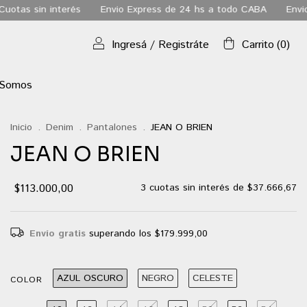
Envio Express de 24 hs a todo CABA
Envio gratis a todo el p
Ingresá
/
Registráte
Carrito
(
0
)
 Somos
Inicio
.
Denim
.
Pantalones
.
JEAN O BRIEN
JEAN O BRIEN
$113.000,00
3
cuotas sin interés de
$37.666,67
Envío gratis
superando los
$179.999,00
AZUL OSCURO
NEGRO
CELESTE
COLOR