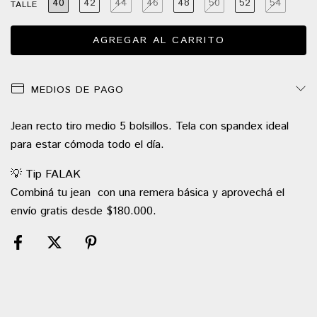
40
42
44
46
48
50
52
54
TALLE
MEDIOS DE PAGO
Jean recto tiro medio 5 bolsillos. Tela con spandex ideal
para estar cómoda todo el día.
💡 Tip FALAK
Combiná tu jean con una remera básica y aprovechá el
envío gratis desde $180.000.