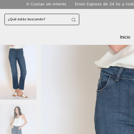
tas sin interés
Envio Express de 24 hs a todo CABA
Envio gr
Inicio