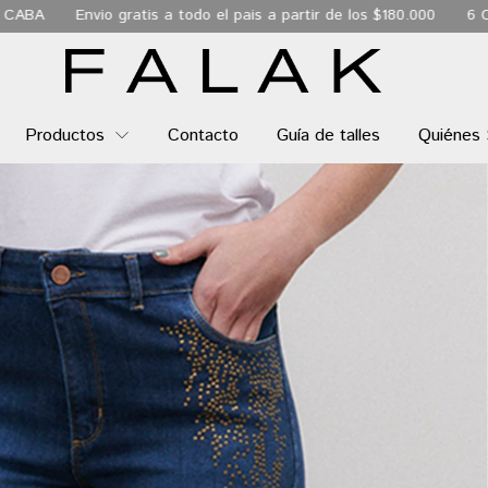
odo el pais a partir de los $180.000
6 Cuotas sin interés
Envi
Productos
Contacto
Guía de talles
Quiénes