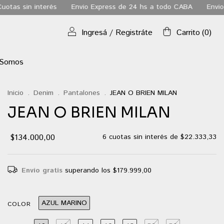
o Express de 24 hs a todo CABA
Envio gratis a todo el pais a pa
Ingresá
/
Registráte
Carrito
(
0
)
 Somos
Inicio
.
Denim
.
Pantalones
.
JEAN O BRIEN MILAN
JEAN O BRIEN MILAN
$134.000,00
6
cuotas sin interés de
$22.333,33
Envío gratis
superando los
$179.999,00
AZUL MARINO
COLOR