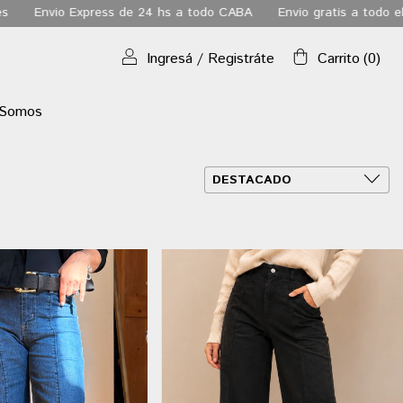
odo CABA
Envio gratis a todo el pais a partir de los $180.000
6
Ingresá
/
Registráte
Carrito
(
0
)
 Somos