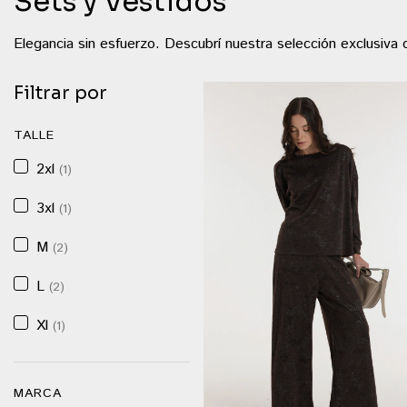
Sets y Vestidos
Elegancia sin esfuerzo. Descubrí nuestra selección exclusiva
Filtrar por
TALLE
2xl
(1)
3xl
(1)
M
(2)
L
(2)
Xl
(1)
MARCA