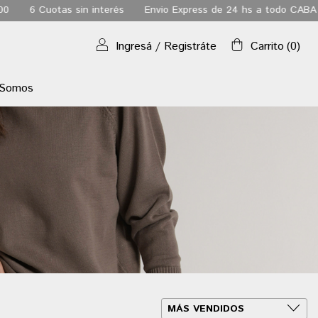
s sin interés
Envio Express de 24 hs a todo CABA
Envio grat
Ingresá
/
Registráte
Carrito
(
0
)
 Somos