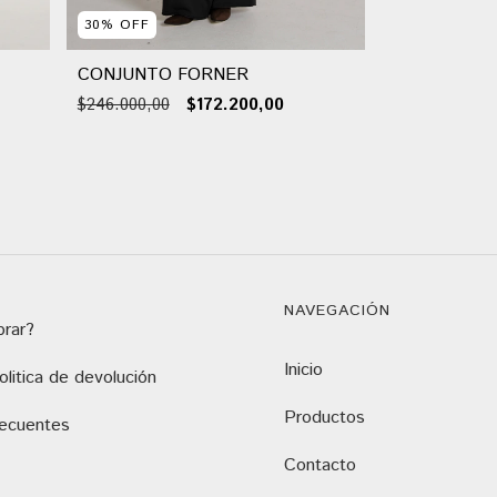
30
%
OFF
CONJUNTO FORNER
$246.000,00
$172.200,00
NAVEGACIÓN
rar?
Inicio
litica de devolución
Productos
recuentes
Contacto