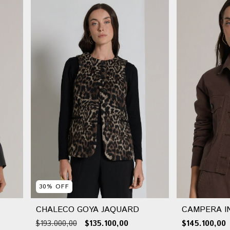
30
%
OFF
CHALECO GOYA JAQUARD
CAMPERA I
$193.000,00
$135.100,00
$145.100,00