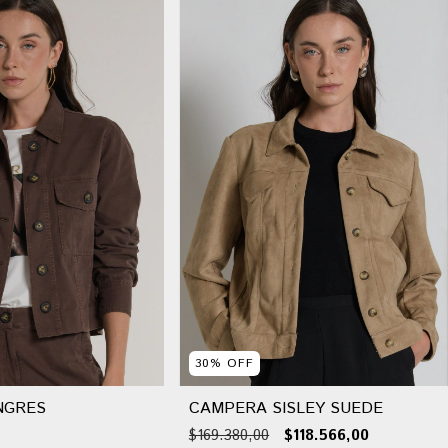
30
%
OFF
NGRES
CAMPERA SISLEY SUEDE
$169.380,00
$118.566,00