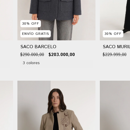
30
%
OFF
ENVÍO GRATIS
30
%
OFF
SACO BARCELO
SACO MURI
$290.000,00
$203.000,00
$229.999,00
3 colores