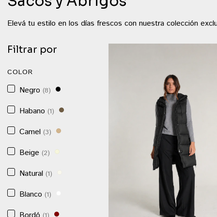
Sacos y Abrigos
Elevá tu estilo en los días frescos con nuestra colección ex
Filtrar por
COLOR
Negro
(8)
Habano
(1)
Camel
(3)
Beige
(2)
Natural
(1)
Blanco
(1)
Bordó
(1)