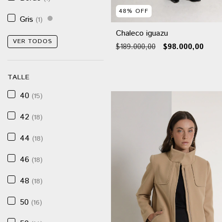
48
%
OFF
Gris
(1)
Chaleco iguazu
VER TODOS
$189.000,00
$98.000,00
TALLE
40
(15)
42
(18)
44
(18)
46
(18)
48
(18)
50
(16)