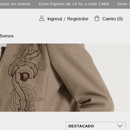
 a todo CABA
Envio gratis a todo el pais a partir de los $180.000
Ingresá
/
Registráte
Carrito
(
0
)
 Somos