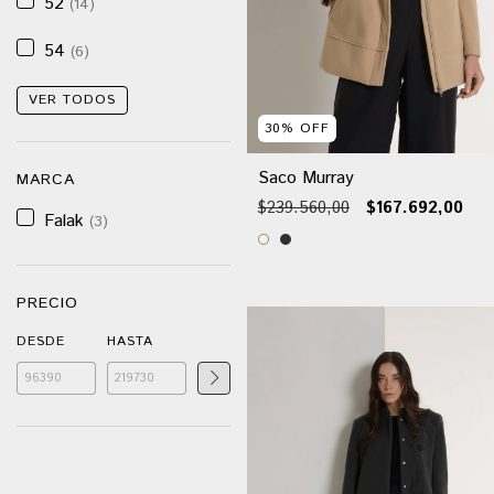
52
(14)
54
(6)
VER TODOS
30
%
OFF
Saco Murray
MARCA
$239.560,00
$167.692,00
Falak
(3)
PRECIO
DESDE
HASTA