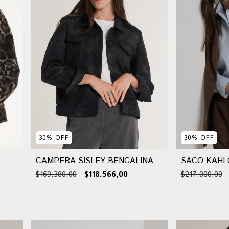
30
%
OFF
30
%
OFF
CAMPERA SISLEY BENGALINA
SACO KAHL
$169.380,00
$118.566,00
$217.000,00