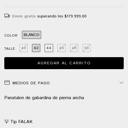
Envío gratis
superando los
$179.999,00
BLANCO
COLOR
40
42
44
46
48
50
TALLE
MEDIOS DE PAGO
Panatalon de gabardina de pierna ancha
💡 Tip FALAK