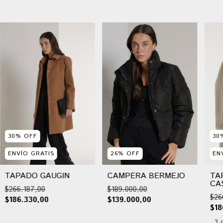
30
%
OFF
30
ENVÍO GRATIS
26
%
OFF
EN
TAPADO GAUGIN
CAMPERA BERMEJO
TA
CA
$266.187,00
$189.000,00
$26
$186.330,00
$139.000,00
$18
3 