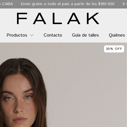
a todo el pais a partir de los $180.000
6 Cuotas sin interés
E
Productos
Contacto
Guía de talles
Quiénes
30
%
OFF