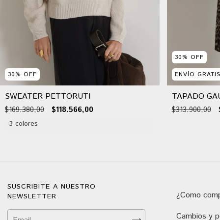
30
%
OFF
30
%
OFF
ENVÍO GRATI
SWEATER PETTORUTI
TAPADO GA
$169.380,00
$118.566,00
$313.900,00
3 colores
SUSCRIBITE A NUESTRO
¿Como comp
NEWSLETTER
Cambios y po