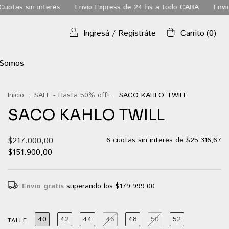
nvio Express de 24 hs a todo CABA
Envio gratis a todo el pais a
Ingresá
/
Registráte
Carrito
(
0
)
 Somos
Inicio
.
SALE - Hasta 50% off!
.
SACO KAHLO TWILL
SACO KAHLO TWILL
$217.000,00
6
cuotas sin interés de
$25.316,67
$151.900,00
Envío gratis
superando los
$179.999,00
40
42
44
46
48
50
52
TALLE