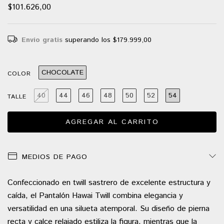
$101.626,00
Envío gratis
superando los
$179.999,00
CHOCOLATE
COLOR
40
44
46
48
50
52
54
TALLE
MEDIOS DE PAGO
Confeccionado en twill sastrero de excelente estructura y
caída, el Pantalón Hawai Twill combina elegancia y
versatilidad en una silueta atemporal. Su diseño de pierna
recta y calce relajado estiliza la figura, mientras que la