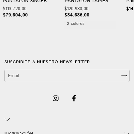
PANTALON SINGER
PANTALON TAPIES
Pan
$113.720,00
$120.980,00
$14
$79.604,00
$84.686,00
2 colores
SUSCRIBITE A NUESTRO NEWSLETTER
NAVEGACIÓN