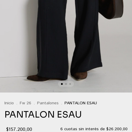
Inicio
.
Fw 26
.
Pantalones
.
PANTALON ESAU
PANTALON ESAU
$157.200,00
6
cuotas sin interés de
$26.200,00