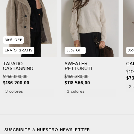
30
%
OFF
ENVÍO GRATIS
30
%
OFF
35
TAPADO
SWEATER
CA
CASTAGNINO
PETTORUTI
$11
$266.000,00
$169.380,00
$73
$186.200,00
$118.566,00
2 
3 colores
3 colores
SUSCRIBITE A NUESTRO NEWSLETTER