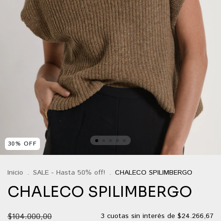
30
%
OFF
Inicio
.
SALE - Hasta 50% off!
.
CHALECO SPILIMBERGO
CHALECO SPILIMBERGO
$104.000,00
3
cuotas sin interés de
$24.266,67