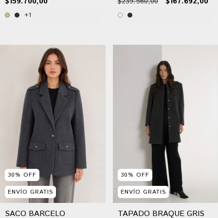
$159.700,00
$239.560,00
$167.692,00
+1
30
%
OFF
30
%
OFF
ENVÍO GRATIS
ENVÍO GRATIS
SACO BARCELO
TAPADO BRAQUE GRIS