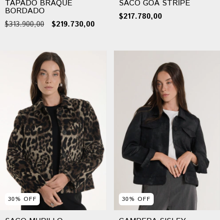
TAPADO BRAQUE
SACO GOA STRIPE
BORDADO
$217.780,00
$313.900,00
$219.730,00
30
%
OFF
30
%
OFF