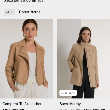
pieza pensando en vos.
Borrar filtros
44
30
%
OFF
Campera Traful leather
Saco Murray