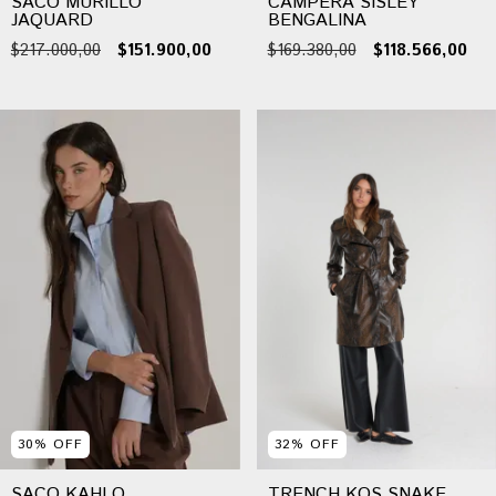
SACO MURILLO
CAMPERA SISLEY
JAQUARD
BENGALINA
$217.000,00
$151.900,00
$169.380,00
$118.566,00
30
%
OFF
32
%
OFF
SACO KAHLO
TRENCH KOS SNAKE