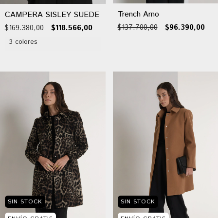
Trench Arno
CAMPERA SISLEY SUEDE
$137.700,00
$96.390,00
$169.380,00
$118.566,00
3 colores
SIN STOCK
SIN STOCK