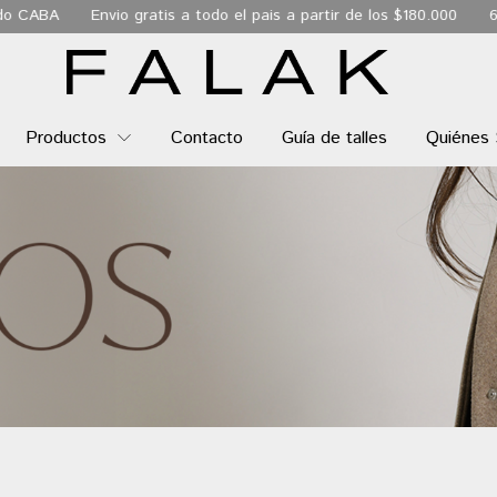
nvio gratis a todo el pais a partir de los $180.000
6 Cuotas sin i
Productos
Contacto
Guía de talles
Quiénes