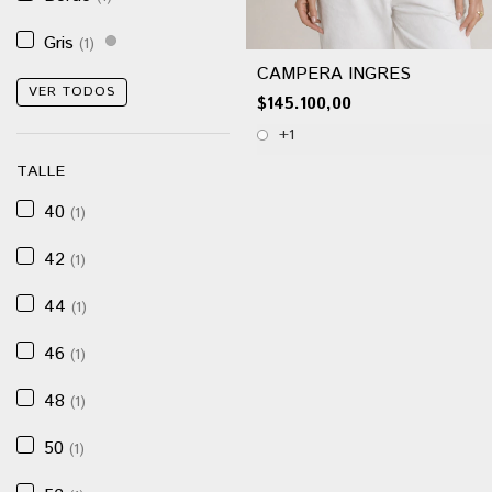
Gris
(1)
CAMPERA INGRES
VER TODOS
$145.100,00
+1
TALLE
40
(1)
42
(1)
44
(1)
46
(1)
48
(1)
50
(1)