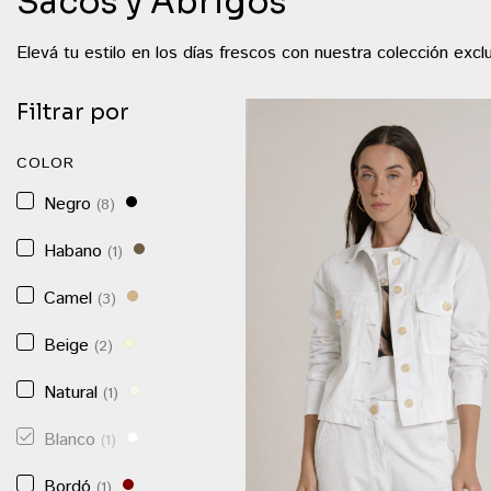
Sacos y Abrigos
Elevá tu estilo en los días frescos con nuestra colección ex
Filtrar por
COLOR
Negro
(8)
Habano
(1)
Camel
(3)
Beige
(2)
Natural
(1)
Blanco
(1)
Bordó
(1)