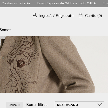
nterés
Envio Express de 24 hs a todo CABA
Envio gratis a tod
Ingresá
/
Registráte
Carrito
(
0
)
 Somos
Borrar filtros
Blanco