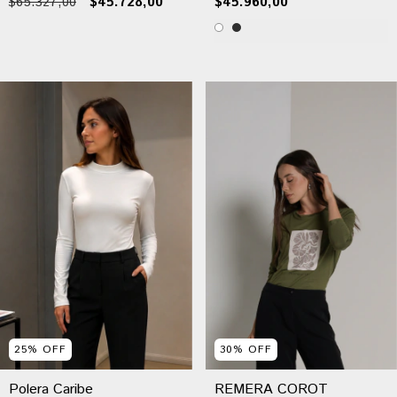
$65.327,00
$45.728,00
$45.960,00
25
%
OFF
30
%
OFF
Polera Caribe
REMERA COROT