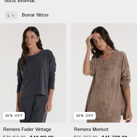
outfit informal.
Borrar filtros
L
30
%
OFF
30
%
OFF
Remera Fader Vintage
Remera Morisot