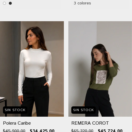
3 colores
SIN STOCK
SIN STOCK
Polera Caribe
REMERA COROT
$45.900,00
$34.425,00
$65.320,00
$45.724,00