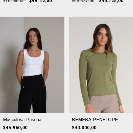
$70.160,00
$49.112,00
$65.327,00
$45.728,00
Musculosa Pascua
REMERA PENELOPE
$45.960,00
$43.000,00