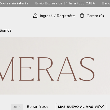
Envio Express de 24 hs a todo CABA
Envio gratis a todo el pai
Ingresá
/
Registráte
Carrito
(
0
)
 Somos
Borrar filtros
2xl