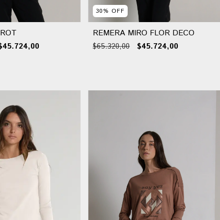
30
%
OFF
OROT
REMERA MIRO FLOR DECO
$45.724,00
$65.320,00
$45.724,00