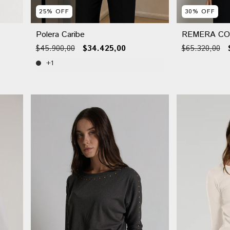
25
%
OFF
30
%
OFF
Polera Caribe
REMERA C
$45.900,00
$34.425,00
$65.320,00
+1