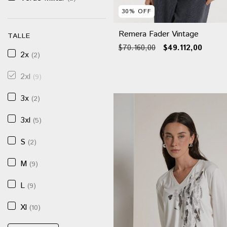
30
%
OFF
Remera Fader Vintage
TALLE
$70.160,00
$49.112,00
2x
(2)
2xl
(9)
3x
(2)
3xl
(5)
S
(2)
M
(9)
L
(9)
Xl
(10)