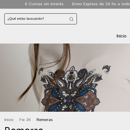
s sin interés
Envio Express de 24 hs a todo CABA
Envio gra
Inicio
Inicio
.
Fw 26
.
Remeras