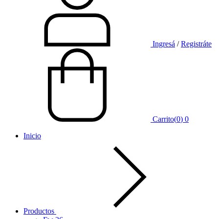
Ingresá
/
Registráte
Carrito
(
0
)
0
Inicio
Productos