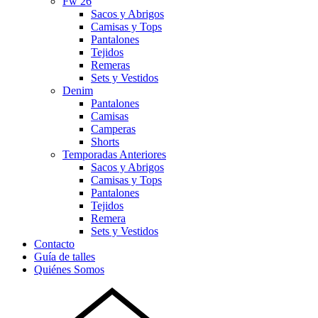
Fw 26
Sacos y Abrigos
Camisas y Tops
Pantalones
Tejidos
Remeras
Sets y Vestidos
Denim
Pantalones
Camisas
Camperas
Shorts
Temporadas Anteriores
Sacos y Abrigos
Camisas y Tops
Pantalones
Tejidos
Remera
Sets y Vestidos
Contacto
Guía de talles
Quiénes Somos