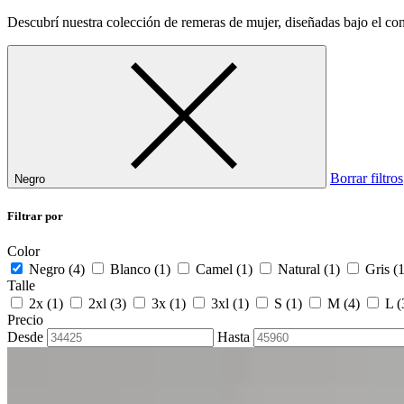
Descubrí nuestra colección de remeras de mujer, diseñadas bajo el con
Borrar filtros
Negro
Filtrar por
Color
Negro
(4)
Blanco
(1)
Camel
(1)
Natural
(1)
Gris
(1
Talle
2x
(1)
2xl
(3)
3x
(1)
3xl
(1)
S
(1)
M
(4)
L
(
Precio
Desde
Hasta