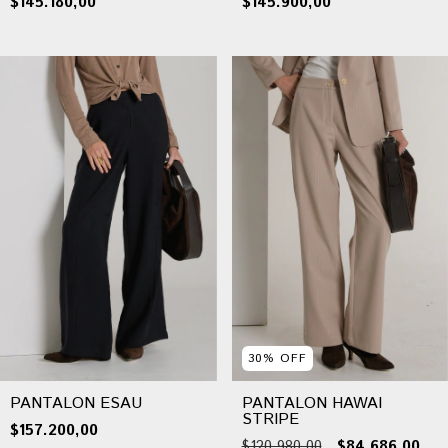
$145.180,00
$145.900,00
30
%
OFF
PANTALON ESAU
PANTALON HAWAI
STRIPE
$157.200,00
$120.980,00
$84.686,00