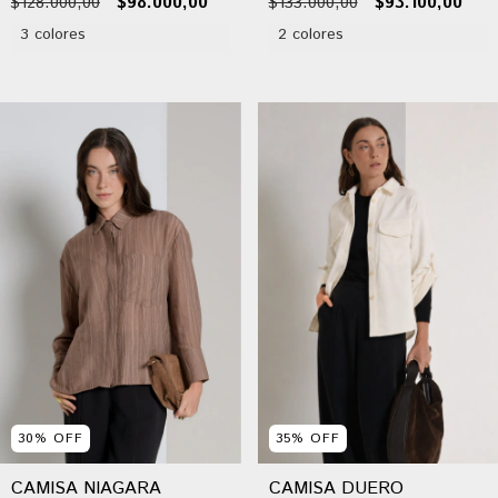
$133.000,00
$93.100,00
$128.000,00
$98.000,00
2 colores
3 colores
30
%
OFF
35
%
OFF
CAMISA NIAGARA
CAMISA DUERO