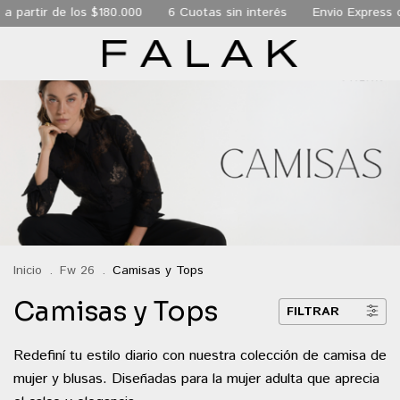
a partir de los $180.000
6 Cuotas sin interés
Envio Express d
Inicio
.
Fw 26
.
Camisas y Tops
Camisas y Tops
FILTRAR
Redefiní tu estilo diario con nuestra colección de camisa de
mujer y blusas. Diseñadas para la mujer adulta que aprecia