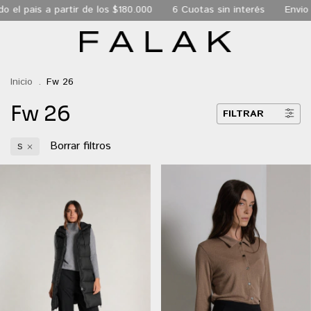
el pais a partir de los $180.000
6 Cuotas sin interés
Envio Ex
Inicio
.
Fw 26
Fw 26
FILTRAR
Borrar filtros
S