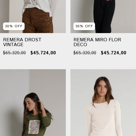
30
%
OFF
30
%
OFF
REMERA DROST
REMERA MIRO FLOR
VINTAGE
DECO
$65.320,00
$45.724,00
$65.320,00
$45.724,00