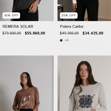
30
%
OFF
25
%
OFF
REMERA SOLAR
Polera Caribe
$79.800,00
$55.860,00
$45.900,00
$34.425,00
+1