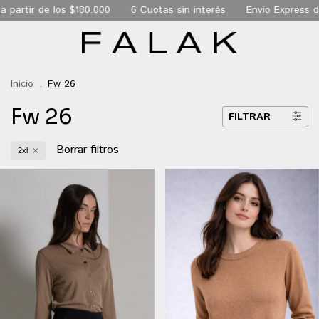
 los $180.000
6 Cuotas sin interés
Envio Express de 24 hs a 
Inicio
.
Fw 26
Fw 26
FILTRAR
Borrar filtros
2xl