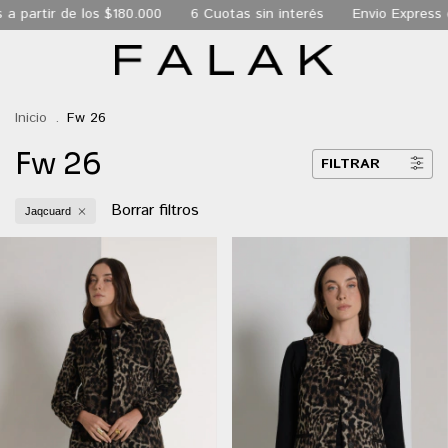
a partir de los $180.000
6 Cuotas sin interés
Envio Express 
Inicio
.
Fw 26
Fw 26
FILTRAR
Borrar filtros
Jaqcuard