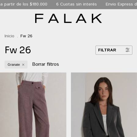
 de los $180.000
6 Cuotas sin interés
Envio Express de 24 hs
Inicio
.
Fw 26
Fw 26
FILTRAR
Borrar filtros
Granate