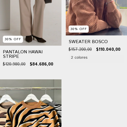
30
%
OFF
30
%
OFF
SWEATER BOSCO
$157.200,00
$110.040,00
PANTALON HAWAI
STRIPE
2 colores
$120.980,00
$84.686,00