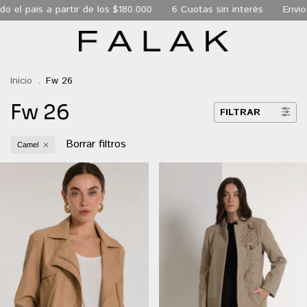
 pais a partir de los $180.000
6 Cuotas sin interés
Envio Exp
Inicio
.
Fw 26
Fw 26
FILTRAR
Borrar filtros
Camel