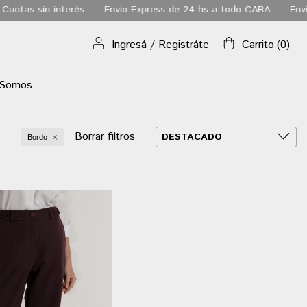
erés
Envio Express de 24 hs a todo CABA
Envio gratis a todo 
Ingresá
/
Registráte
Carrito
(
0
)
 Somos
Borrar filtros
Bordo