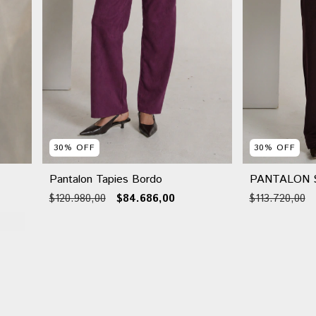
30
%
OFF
30
%
OFF
Pantalon Tapies Bordo
PANTALON 
$120.980,00
$84.686,00
$113.720,00