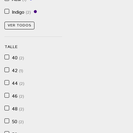
Indigo
(2)
VER TODOS
TALLE
40
(2)
42
(1)
44
(2)
46
(2)
48
(2)
50
(2)