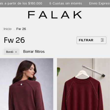
s a partir de los $180.000
6 Cuotas sin interés
Envio Express
Inicio
.
Fw 26
Fw 26
FILTRAR
Borrar filtros
Bordó