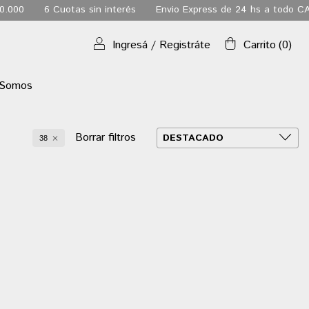
0
6 Cuotas sin interés
Envio Express de 24 hs a todo CABA
Ingresá
/
Registráte
Carrito
(
0
)
 Somos
Borrar filtros
38