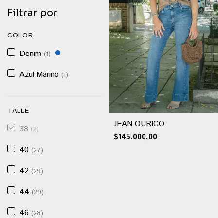
Filtrar por
COLOR
Denim
(1)
Azul Marino
(1)
TALLE
JEAN OURIGO
38
(2)
$145.000,00
40
(27)
42
(29)
44
(29)
46
(28)