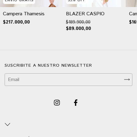
ENVÍO GRATIS
53
%
OFF
Campera Thamesis
BLAZER CASPIO
Cam
$217.000,00
$189.900,00
$16
$89.000,00
SUSCRIBITE A NUESTRO NEWSLETTER