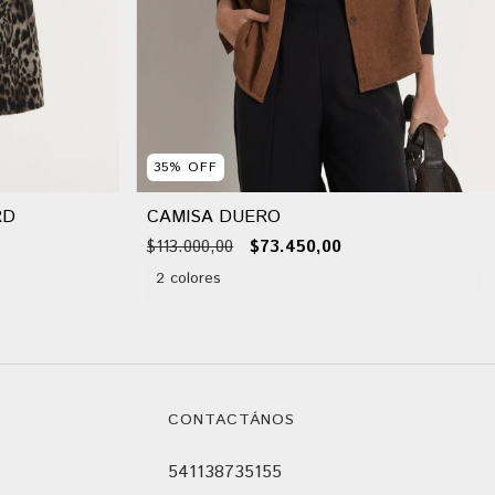
35
%
OFF
RD
CAMISA DUERO
$113.000,00
$73.450,00
2 colores
CONTACTÁNOS
541138735155