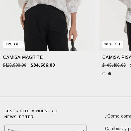
30
%
OFF
30
%
OFF
CAMISA MAGRITE
CAMISA PIS
$120.980,00
$84.686,00
$145.180,00
SUSCRIBITE A NUESTRO
¿Como comp
NEWSLETTER
Cambios y po