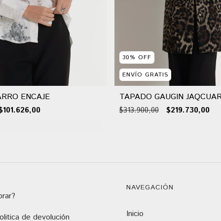
30
%
OFF
ENVÍO GRATIS
ARRO ENCAJE
TAPADO GAUGIN JAQCUA
$101.626,00
$313.900,00
$219.730,00
NAVEGACIÓN
rar?
Inicio
litica de devolución