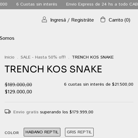
rés
Envio Express de 24 hs a todo CABA
Envio gratis a todo 
Ingresá
/
Registráte
Carrito
(
0
)
 Somos
Inicio
.
SALE - Hasta 50% off!
.
TRENCH KOS SNAKE
TRENCH KOS SNAKE
$189.000,00
6
cuotas sin interés de
$21.500,00
$129.000,00
Envío gratis
superando los
$179.999,00
HABANO REPTIL
GRIS REPTIL
COLOR