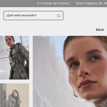
Cuotas sin interés
Envio Express de 24 hs a todo CABA
Envi
Inicio