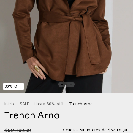
30
%
OFF
Inicio
.
SALE - Hasta 50% off!
.
Trench Arno
Trench Arno
$137.700,00
3
cuotas sin interés de
$32.130,00