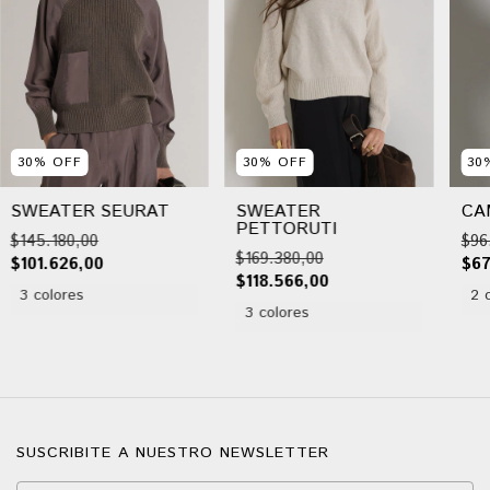
30
%
OFF
30
%
OFF
30
SWEATER SEURAT
SWEATER
CA
PETTORUTI
$145.180,00
$96
$169.380,00
$101.626,00
$67
$118.566,00
3 colores
2 
3 colores
SUSCRIBITE A NUESTRO NEWSLETTER