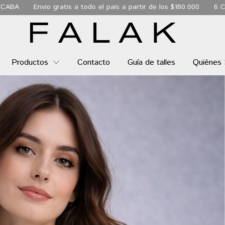
 todo el pais a partir de los $180.000
6 Cuotas sin interés
En
Productos
Contacto
Guía de talles
Quiénes