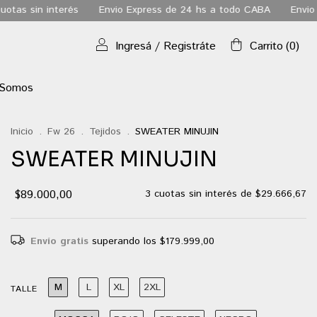
vio Express de 24 hs a todo CABA
Envio gratis a todo el pais a 
Ingresá
/
Registráte
Carrito
(
0
)
 Somos
Inicio
.
Fw 26
.
Tejidos
.
SWEATER MINUJIN
SWEATER MINUJIN
$89.000,00
3
cuotas sin interés de
$29.666,67
Envío gratis
superando los
$179.999,00
M
L
XL
2XL
TALLE