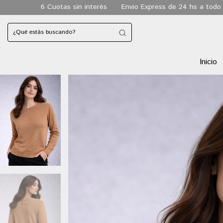
n interés
Envio Express de 24 hs a todo CABA
Envio gratis a
Inicio