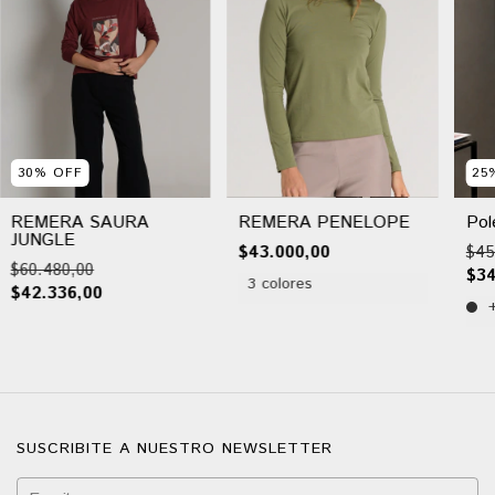
30
%
OFF
25
REMERA SAURA
REMERA PENELOPE
Pol
JUNGLE
$43.000,00
$45
$60.480,00
$34
3 colores
$42.336,00
SUSCRIBITE A NUESTRO NEWSLETTER