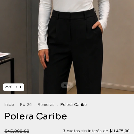
25
%
OFF
Inicio
.
Fw 26
.
Remeras
.
Polera Caribe
Polera Caribe
$45.900,00
3
cuotas sin interés de
$11.475,00