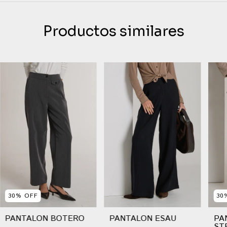
Productos similares
30
%
OFF
30
PANTALON BOTERO
PANTALON ESAU
PA
ST