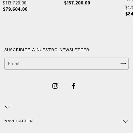
$113.720,00
$157.200,00
$12
$79.604,00
$84
SUSCRIBITE A NUESTRO NEWSLETTER
NAVEGACIÓN