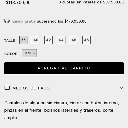
$113.700,00
3
cuotas sin interés de
$37.900,00
Envío gratis
superando los
$179.999,00
38
40
42
44
46
48
TALLE
BRICK
COLOR
MEDIOS DE PAGO
Pantalon de algodon sin cintura, cierre con botón interno,
pinzas en el frente, bolsillos laterales y traseros, corte
amplio