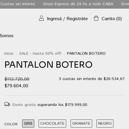
Envio Express de 24 hs a todo CABA
Envio gratis a todo el pa
Ingresá
/
Registráte
Carrito
(
0
)
 Somos
Inicio
.
SALE - Hasta 50% off!
.
PANTALON BOTERO
PANTALON BOTERO
$113.720,00
3
cuotas sin interés de
$26.534,67
$79.604,00
Envío gratis
superando los
$179.999,00
GRIS
CHOCOLATE
GRANATE
NEGRO
COLOR