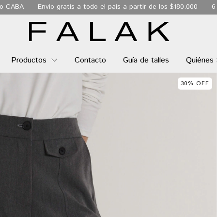
tis a todo el pais a partir de los $180.000
6 Cuotas sin interés
Productos
Contacto
Guía de talles
Quiénes
30
%
OFF