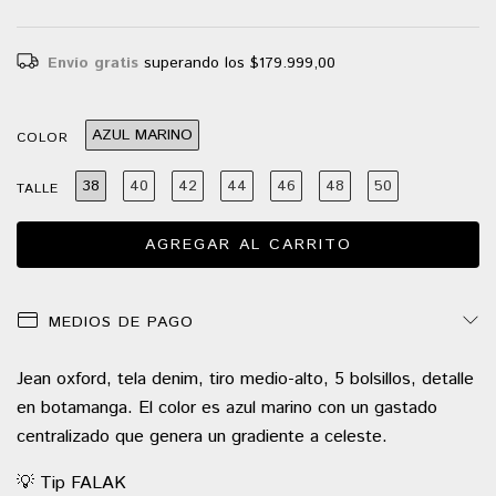
Envío gratis
superando los
$179.999,00
AZUL MARINO
COLOR
38
40
42
44
46
48
50
TALLE
MEDIOS DE PAGO
Jean oxford, tela denim, tiro medio-alto, 5 bolsillos, detalle
en botamanga. El color es azul marino con un gastado
centralizado que genera un gradiente a celeste.
💡 Tip FALAK