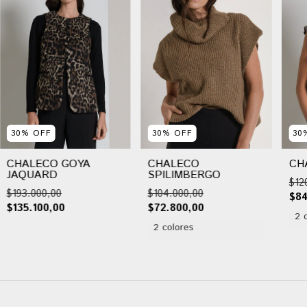
30
%
OFF
30
%
OFF
30
CHALECO GOYA
CHALECO
CH
JAQUARD
SPILIMBERGO
$12
$193.000,00
$104.000,00
$84
$135.100,00
$72.800,00
2 
2 colores