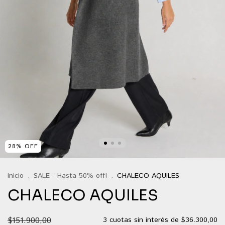
28
%
OFF
Inicio
.
SALE - Hasta 50% off!
.
CHALECO AQUILES
CHALECO AQUILES
$151.900,00
3
cuotas sin interés de
$36.300,00