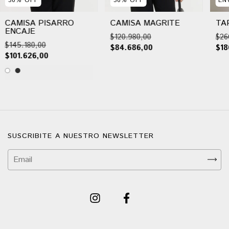
30
%
OFF
30
%
OFF
EN
CAMISA PISARRO
CAMISA MAGRITE
TA
ENCAJE
$120.980,00
$26
$145.180,00
$84.686,00
$18
$101.626,00
SUSCRIBITE A NUESTRO NEWSLETTER