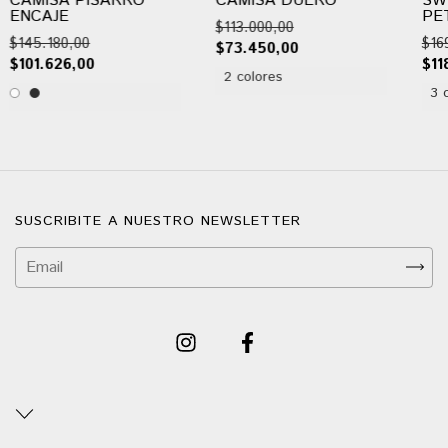
CAMISA PISARRO
CAMISA DUERO
SW
ENCAJE
PE
$113.000,00
$145.180,00
$16
$73.450,00
$101.626,00
$11
2 colores
3 
SUSCRIBITE A NUESTRO NEWSLETTER