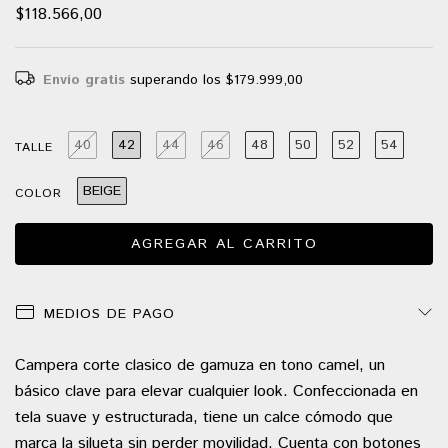
$118.566,00
Envío gratis
superando los
$179.999,00
40
42
44
46
48
50
52
54
TALLE
BEIGE
COLOR
MEDIOS DE PAGO
Campera corte clasico de gamuza en tono camel, un
básico clave para elevar cualquier look. Confeccionada en
tela suave y estructurada, tiene un calce cómodo que
marca la silueta sin perder movilidad. Cuenta con botones