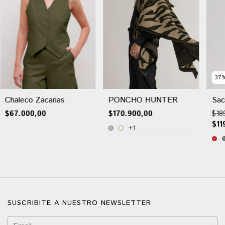
37
Chaleco Zacarias
PÓNCHO HUNTER
Sac
$67.000,00
$170.900,00
$18
$11
+1
SUSCRIBITE A NUESTRO NEWSLETTER