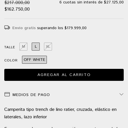
$217.000,00
6
cuotas sin interés de
$27.125,00
$162.750,00
Envío gratis
superando los
$179.999,00
M
L
XL
TALLE
OFF WHITE
COLOR
MEDIOS DE PAGO
Camperita tipo trench de lino ratier, cruzada, elástico en
laterales, lazo inferior