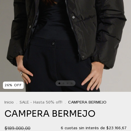
26
%
OFF
Inicio
.
SALE - Hasta 50% off!
.
CAMPERA BERMEJO
CAMPERA BERMEJO
$189.000,00
6
cuotas sin interés de
$23.166,67