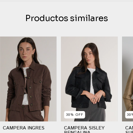
Productos similares
30
%
OFF
30
CAMPERA INGRES
CAMPERA SISLEY
CA
BENGALINA
SU