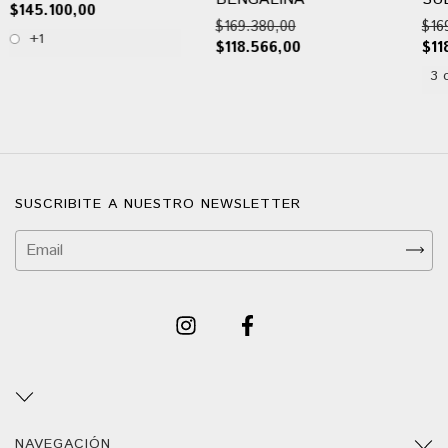
$145.100,00
$169.380,00
$16
+1
$118.566,00
$11
3 
SUSCRIBITE A NUESTRO NEWSLETTER
NAVEGACIÓN