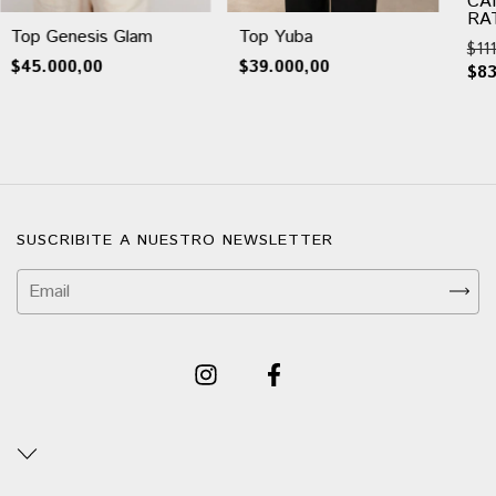
CA
RA
Top Genesis Glam
Top Yuba
$11
$45.000,00
$39.000,00
$83
SUSCRIBITE A NUESTRO NEWSLETTER