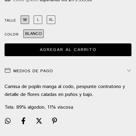
Envío gratis
superando los
$179.999,00
M
L
XL
TALLE
BLANCO
COLOR
MEDIOS DE PAGO
Camisa de poplin manga al codo, pespunte contratono y
detalle de flores caladas en puños y bajo.
Tela: 89% algodon, 11% viscosa