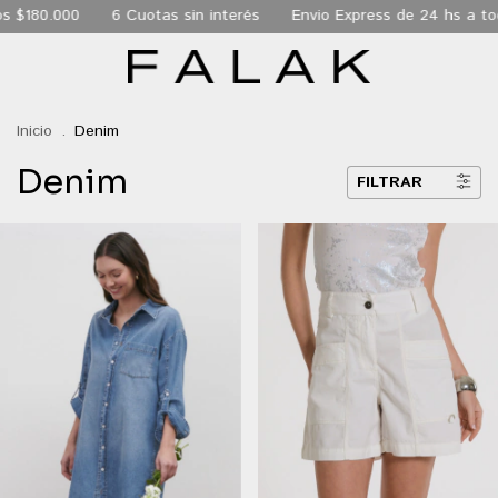
6 Cuotas sin interés
Envio Express de 24 hs a todo CABA
En
Inicio
.
Denim
Denim
FILTRAR